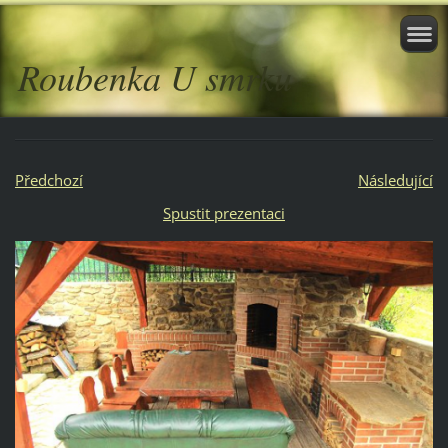
Roubenka U smrku
Předchozí
Následující
Spustit prezentaci