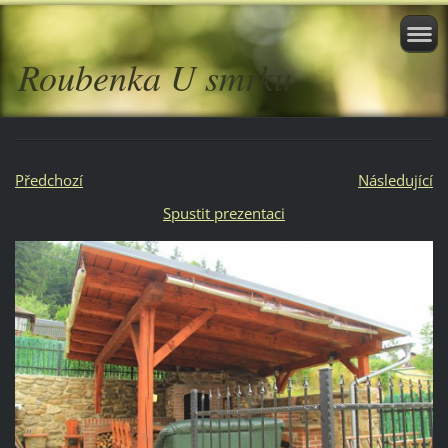
Roubenka U smrku
Předchozí
Následující
Spustit prezentaci