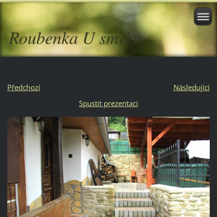
Roubenka U smrku
Předchozí
Následující
Spustit prezentaci