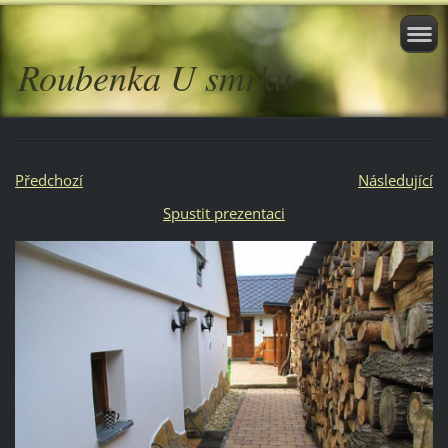
Roubenka U smrku
Předchozí
Následující
Spustit prezentaci