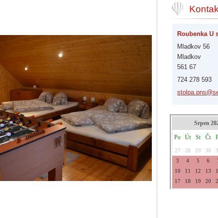
Kontak
Roubenka U 
Mladkov 56
Mladkov
561 67
724 278 593
stolpa.p
ns@s