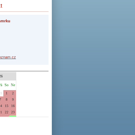
t
smrku
ezna
m.cz