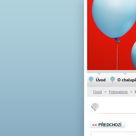
Úvod
O chalup
Úvod
>
Fotogalerie
>
<<
PŘEDCHOZÍ