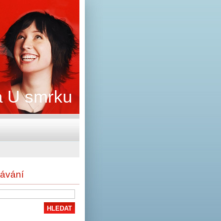
 U smrku
ávání