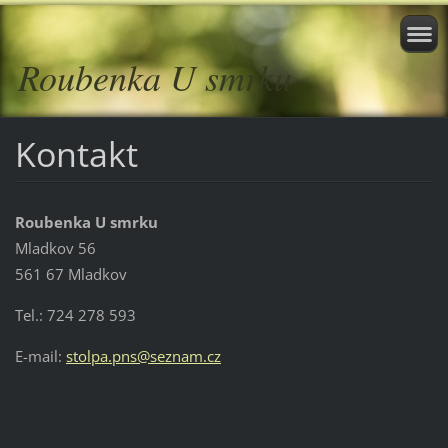
Roubenka U smrku
Kontakt
Roubenka U smrku
Mladkov 56
561 67 Mladkov
Tel.: 724 278 593
E-mail:
stolpa.pns@seznam.cz