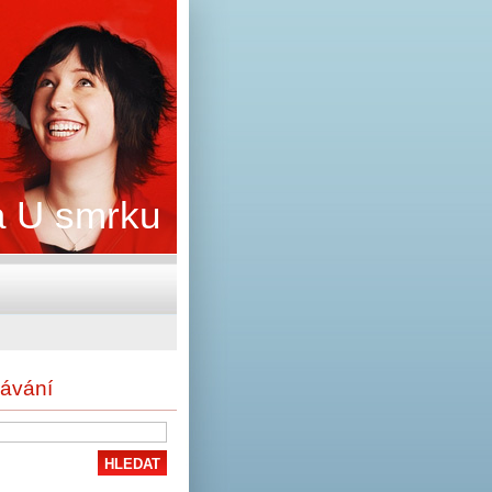
 U smrku
ávání