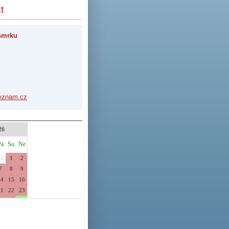
t
smrku
ezna
m.cz