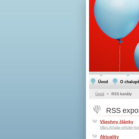
Úvod
O chalup
Úvod
>
RSS kanály
RSS expo
Všechny články
https://chata-orlicke-h
Aktuality