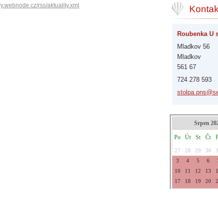
ory.webnode.cz/rss/aktuality.xml
Kontak
Roubenka U 
Mladkov 56
Mladkov
561 67
724 278 593
stolpa.p
ns@s