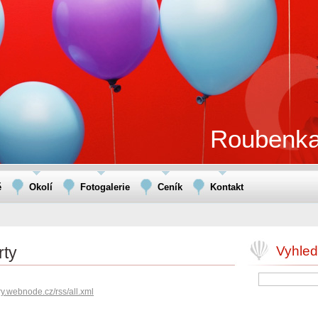
Roubenka
ě
Okolí
Fotogalerie
Ceník
Kontakt
rty
Vyhled
ory.webnode.cz/rss/all.xml