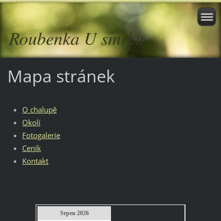
Roubenka U smrku
Mapa stránek
O chalupě
Okolí
Fotogalerie
Ceník
Kontakt