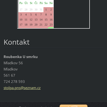
Kontakt
Roubenka U smrku
Mladkov 56
Mladkov
561 67
724 278 593
stolpa.p
ns@sezna
m.cz